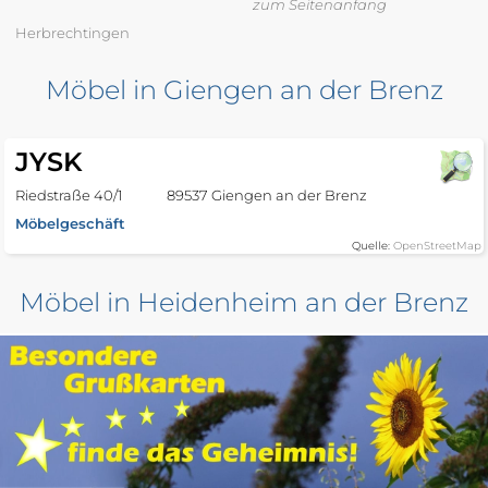
zum Seitenanfang
Herbrechtingen
Möbel in Giengen an der Brenz
JYSK
Riedstraße 40/1
89537 Giengen an der Brenz
Möbelgeschäft
Quelle:
OpenStreetMap
Möbel in Heidenheim an der Brenz
JYSK
In den Tieräckern 9
89520 Heidenheim an der Brenz
Möbelgeschäft
Quelle:
OpenStreetMap