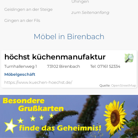
Uhingen
Geislingen an der Steige
zum Seitenanfang
Gingen an der Fils
Möbel in Birenbach
höchst küchenmanufaktur
Turnhallenweg 1
73102 Birenbach
Tel: 07161 52334
Möbelgeschäft
https://www.kuechen-hoechst.de/
Quelle:
OpenStreetMap
Möbel in Donzdorf
Erpo
Hauptstraße
73072 Donzdorf - Lautergarten