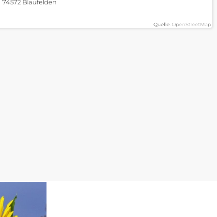
74572 Blaufelden
Quelle:
OpenStreetMap