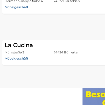
Hermann-Rapp-Straße 4
74572 Blaufelden
Möbelgeschäft
La Cucina
Mühlstraße 3
74424 Bühlertann
Möbelgeschäft
Raumausstattung Hofer
Heilberger Straße
74426 Bühlerzell - Bühlerzell