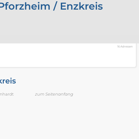
forzheim / Enzkreis
16 Adressen
reis
enhardt
zum Seitenanfang