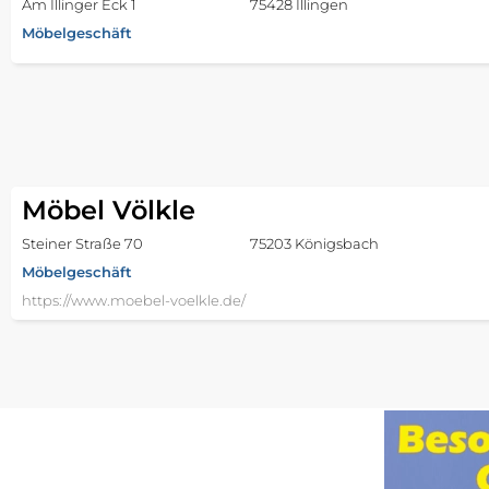
Am Illinger Eck 1
75428 Illingen
Möbelgeschäft
Möbel Völkle
Steiner Straße 70
75203 Königsbach
Möbelgeschäft
https://www.moebel-voelkle.de/
JYSK