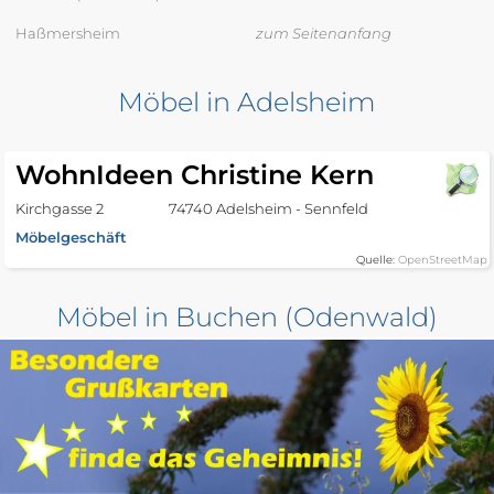
Haßmersheim
zum Seitenanfang
Möbel in Adelsheim
WohnIdeen Christine Kern
Kirchgasse 2
74740 Adelsheim - Sennfeld
Möbelgeschäft
Quelle:
OpenStreetMap
Möbel in Buchen (Odenwald)
JYSK
Am Hohen Markstein
74722 Buchen (Odenwald)
2
Möbelgeschäft
Quelle:
OpenStreetMap