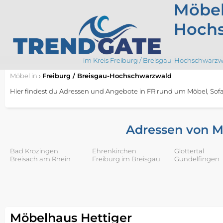
Möbel
Hoch
im Kreis Freiburg / Breisgau-Hochschwarz
Möbel
in
›
Freiburg / Breisgau-Hochschwarzwald
Hier findest du Adressen und Angebote in FR rund um Möbel, Sofa, 
Adressen von M
Bad Krozingen
Ehrenkirchen
Glottertal
Breisach am Rhein
Freiburg im Breisgau
Gundelfingen
Möbelhaus Hettiger