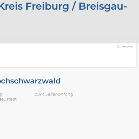
eis Freiburg / Breisgau-
62 Adressen
Hochschwarzwald
g
zum Seitenanfang
-Neustadt